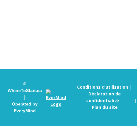
Quand vous nous appelez, nous sommes à l’écoute
de vos préoccupations et nous vous aidons à entrer
en contact avec le programme ou le service de santé
mentale qui vous convient le mieux.
info@wheretostart.ca
905 451-4655
©
Conditions d’utilisation
WhereToStart.ca
Déclaration de
|
confidentialité
Operated by
Plan du site
EveryMind