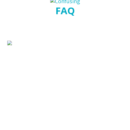
FAQ
WhereToStart.ca : Accès aux services de santé
mentale pour les enfants et les jeunes est le point
d’accès à des services de santé mentale gratuits et
confidentiels pour les enfants, les jeunes et les
familles qui habitent dans la région de Peel.
Nous joindre