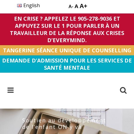
English
A+
A
A-
EN CRISE ? APPELEZ LE 905-278-9036 ET
APPUYEZ SUR LE 1 POUR PARLER À UN
TRAVAILLEUR DE LA RÉPONSE AUX CRISES
D’EVERYMIND.
TANGERINE SÉANCE UNIQUE DE COUNSELLING
DEMANDE D’ADMISSION POUR LES SERVICES DE
SANTÉ MENTALE
Soutien au développement
de l’enfant ON y va